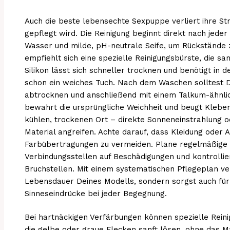
Auch die beste lebensechte Sexpuppe verliert ihre Stra
gepflegt wird. Die Reinigung beginnt direkt nach jed
Wasser und milde, pH-neutrale Seife, um Rückstände 
empfiehlt sich eine spezielle Reinigungsbürste, die sa
Silikon lässt sich schneller trocknen und benötigt in d
schon ein weiches Tuch. Nach dem Waschen solltest Du
abtrocknen und anschließend mit einem Talkum-ähnlic
bewahrt die ursprüngliche Weichheit und beugt Klebe
kühlen, trockenen Ort – direkte Sonneneinstrahlung 
Material angreifen. Achte darauf, dass Kleidung oder 
Farbübertragungen zu vermeiden. Plane regelmäßige I
Verbindungsstellen auf Beschädigungen und kontrollie
Bruchstellen. Mit einem systematischen Pflegeplan ver
Lebensdauer Deines Modells, sondern sorgst auch für 
Sinneseindrücke bei jeder Begegnung.
Bei hartnäckigen Verfärbungen können spezielle Rein
die gelbe oder graue Flecken sanft lösen, ohne das Ma