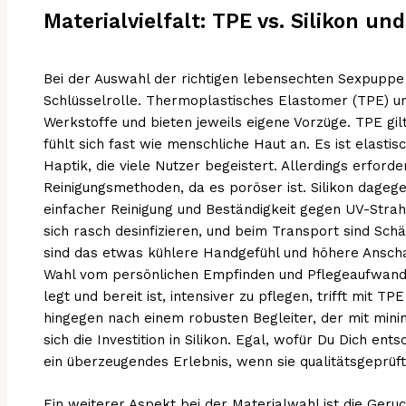
Materialvielfalt: TPE vs. Silikon u
Bei der Auswahl der richtigen lebensechten Sexpuppe 
Schlüsselrolle. Thermoplastisches Elastomer (TPE) und
Werkstoffe und bieten jeweils eigene Vorzüge. TPE g
fühlt sich fast wie menschliche Haut an. Es ist elastisc
Haptik, die viele Nutzer begeistert. Allerdings erford
Reinigungsmethoden, da es poröser ist. Silikon dagege
einfacher Reinigung und Beständigkeit gegen UV-Strahl
sich rasch desinfizieren, und beim Transport sind Schä
sind das etwas kühlere Handgefühl und höhere Anschaf
Wahl vom persönlichen Empfinden und Pflegeaufwand 
legt und bereit ist, intensiver zu pflegen, trifft mit TP
hingegen nach einem robusten Begleiter, der mit min
sich die Investition in Silikon. Egal, wofür Du Dich ent
ein überzeugendes Erlebnis, wenn sie qualitätsgeprüft
Ein weiterer Aspekt bei der Materialwahl ist die Geru