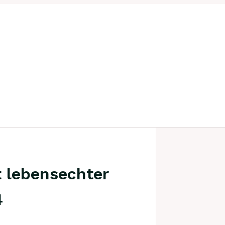
t lebensechter
4