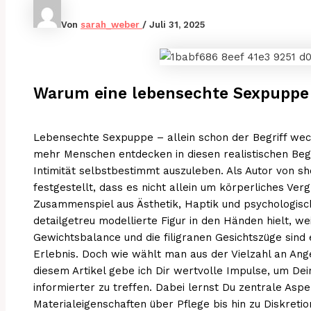
Von
sarah_weber
/
Juli 31, 2025
Warum eine lebensechte Sexpuppe d
Lebensechte Sexpuppe – allein schon der Begriff we
mehr Menschen entdecken in diesen realistischen Begle
Intimität selbstbestimmt auszuleben. Als Autor von s
festgestellt, dass es nicht allein um körperliches Ve
Zusammenspiel aus Ästhetik, Haptik und psychologisc
detailgetreu modellierte Figur in den Händen hielt, wei
Gewichtsbalance und die filigranen Gesichtszüge sind 
Erlebnis. Doch wie wählt man aus der Vielzahl an Ang
diesem Artikel gebe ich Dir wertvolle Impulse, um De
informierter zu treffen. Dabei lernst Du zentrale Asp
Materialeigenschaften über Pflege bis hin zu Diskretio