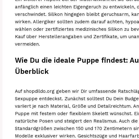
anfänglich einen leichten Eigengeruch zu entwickeln, 
verschwindet. Silikon hingegen bleibt geruchsarm, kan
wirken. Allergiker sollten zudem darauf achten, hypo
wählen oder zertifiziertes medizinisches Silikon zu b
Kauf über Herstellerangaben und Zertifikate, um u
vermeiden.
Wie Du die ideale Puppe findest: A
Überblick
Auf shopdildo.org geben wir Dir umfassende Ratschläg
Sexpuppe entdeckst. Zunächst solltest Du Dein Budge
variiert je nach Material, Größe und Detailreichtum. A
Puppe mit festem oder flexiblem Skelett wünschst. Ei
natürliche Posen und steigert den Realismus. Auch die
Standardgrößen zwischen 150 und 170 Zentimetern sin
Modelle exklusiver wirken. Gesichtszüge und Haarfarbe