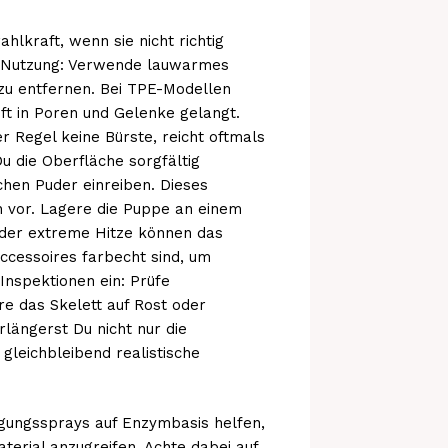
hlkraft, wenn sie nicht richtig
er Nutzung: Verwende lauwarmes
zu entfernen. Bei TPE-Modellen
nft in Poren und Gelenke gelangt.
er Regel keine Bürste, reicht oftmals
 die Oberfläche sorgfältig
hen Puder einreiben. Dieses
n vor. Lagere die Puppe an einem
oder extreme Hitze können das
Accessoires farbecht sind, um
nspektionen ein: Prüfe
re das Skelett auf Rost oder
längerst Du nicht nur die
gleichbleibend realistische
igungssprays auf Enzymbasis helfen,
terial anzugreifen. Achte dabei auf